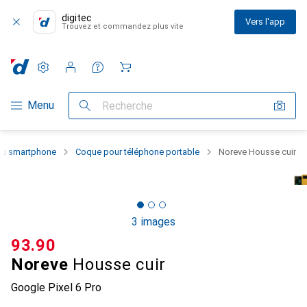
digitec
Vers l'app
Trouvez et commandez plus vite
Paramètres
Compte client
Listes de comparaison
Listes d'envies
Panier
Navigation par catégorie
Menu
Recherche
 du smartphone
Coque pour téléphone portable
Noreve Housse cuir
3 images
CHF
93.90
Noreve
Housse cuir
Google Pixel 6 Pro