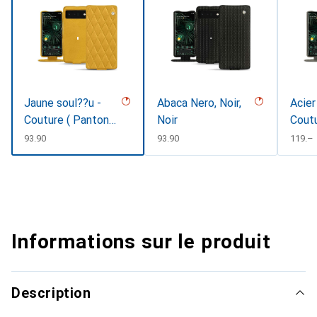
Jaune soul??u -
Abaca Nero, Noir,
Acier
Couture ( Pantone
Noir
Cout
#F3B934 )
CHF
93.90
CHF
93.90
CHF
119.–
Informations sur le produit
Description