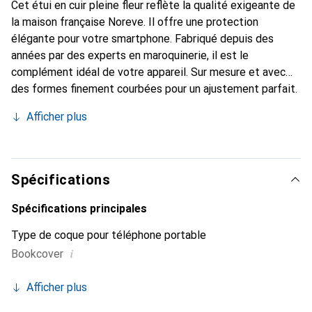
Cet étui en cuir pleine fleur reflète la qualité exigeante de
la maison française Noreve. Il offre une protection
élégante pour votre smartphone. Fabriqué depuis des
années par des experts en maroquinerie, il est le
complément idéal de votre appareil. Sur mesure et avec
des formes finement courbées pour un ajustement parfait.
Un accessoire élégant et le vêtement idéal pour votre
Afficher plus
smartphone. La marque Noreve est reconnue
internationalement pour ses produits de haute qualité et
est toujours un bon choix pour le client exigeant.
Spécifications
Spécifications principales
Type de coque pour téléphone portable
i
Bookcover
Afficher plus