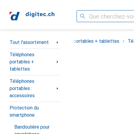
Recherche
Navigation par catégorie
Tout l'assortiment
Téléphones portables + tablettes
Té
Tout l'assortiment
Téléphones
portables +
tablettes
Téléphones
portables :
accessoires
Protection du
smartphone
Bandoulière pour