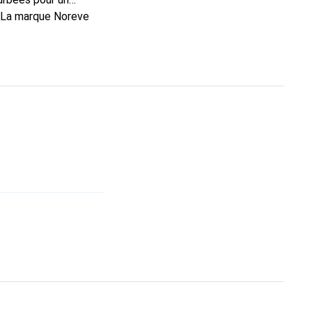
. La marque Noreve
rs un bon choix pour