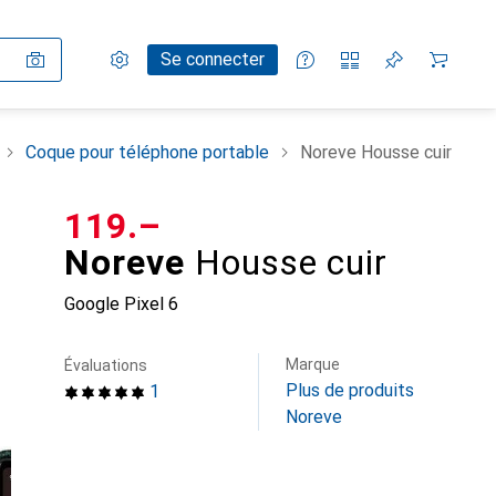
Paramètres
Compte client
Listes de comparaison
Listes d'envies
Panier
Se connecter
Coque pour téléphone portable
Noreve Housse cuir
CHF
119.–
Noreve
Housse cuir
Google Pixel 6
Marque
Évaluations
Plus de produits
1
Noreve