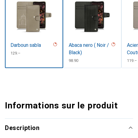
Darboun sabla
Abaca nero ( Noir /
Acier
Black)
Cout
CHF
129.–
CHF
98.90
CHF
119.–
Informations sur le produit
Description