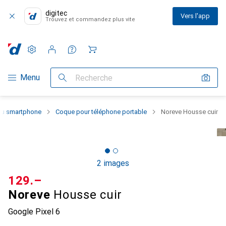
digitec
Vers l'app
Trouvez et commandez plus vite
Paramètres
Compte client
Listes de comparaison
Listes d'envies
Panier
Navigation par catégorie
Menu
Recherche
 du smartphone
Coque pour téléphone portable
Noreve Housse cuir
2 images
CHF
129.–
Noreve
Housse cuir
Google Pixel 6