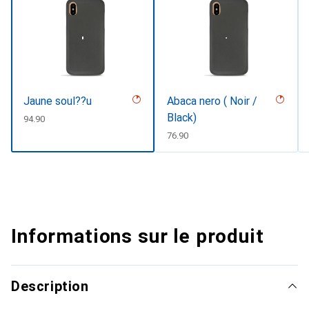
Jaune soul??u
Abaca nero ( Noir /
Black)
CHF
94.90
CHF
76.90
Informations sur le produit
Description