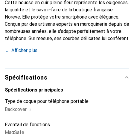
Cette housse en cuir pleine fleur représente les exigences,
la qualité et le savoir-faire de la boutique française
Noreve. Elle protège votre smartphone avec élégance.
Conçue par des artisans experts en maroquinerie depuis de
nombreuses années, elle s'adapte parfaitement à votre
téléphone. Sur mesure, ses courbes délicates lui confèrent
une véritable seconde peau. Elle devient l'accessoire chic
Afficher plus
et indispensable de votre smartphone. Reconnaître
internationalement pour ses produits de haute qualité, la
marque Noreve est un choix sûr pour une clientèle
exigeante.
Spécifications
Spécifications principales
Type de coque pour téléphone portable
i
Backcover
Éventail de fonctions
MagSafe