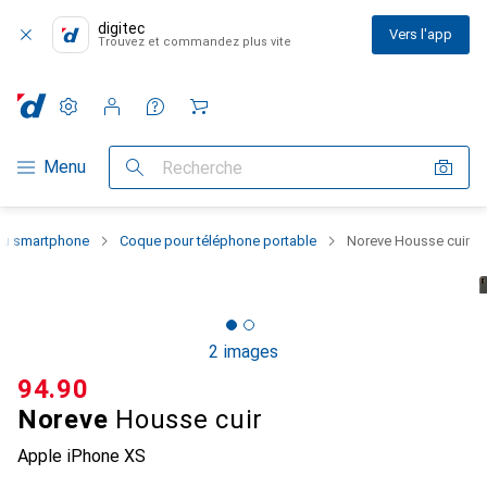
digitec
Vers l'app
Trouvez et commandez plus vite
Paramètres
Compte client
Listes de comparaison
Listes d'envies
Panier
Navigation par catégorie
Menu
Recherche
 du smartphone
Coque pour téléphone portable
Noreve Housse cuir
2 images
CHF
94.90
Noreve
Housse cuir
Apple iPhone XS