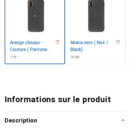
Arange clouqui -
Abaca nero ( Noir /
Couture ( Pantone
Black)
#D33108 )
CHF
119.–
CHF
76.90
Informations sur le produit
Description