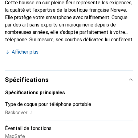
Cette housse en cuir pleine fleur représente les exigences,
la qualité et l'expertise de la boutique française Noreve.
Elle protège votre smartphone avec raffinement. Conçue
par des artisans experts en maroquinerie depuis de
nombreuses années, elle s'adapte parfaitement à votre
téléphone. Sur mesure, ses courbes délicates lui confèrent
une véritable seconde peau. Elle devient l'accessoire chic
Afficher plus
et indispensable pour votre smartphone. Reconnaître
internationalement pour ses produits de haute qualité, la
marque Noreve est un choix sûr pour une clientèle
exigeante.
Spécifications
Spécifications principales
Type de coque pour téléphone portable
i
Backcover
Éventail de fonctions
MagSafe