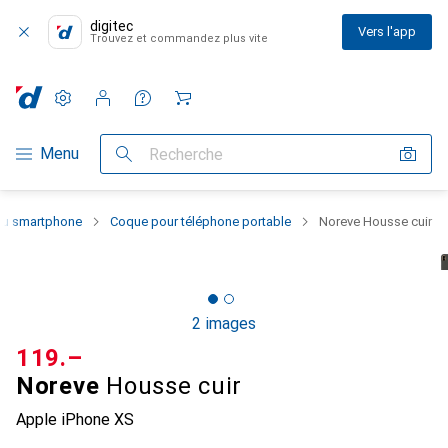
digitec
Vers l'app
Trouvez et commandez plus vite
Paramètres
Compte client
Listes de comparaison
Listes d'envies
Panier
Navigation par catégorie
Menu
Recherche
 du smartphone
Coque pour téléphone portable
Noreve Housse cuir
2 images
CHF
119.–
Noreve
Housse cuir
Apple iPhone XS