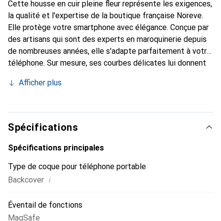
Cette housse en cuir pleine fleur représente les exigences,
la qualité et l'expertise de la boutique française Noreve.
Elle protège votre smartphone avec élégance. Conçue par
des artisans qui sont des experts en maroquinerie depuis
de nombreuses années, elle s'adapte parfaitement à votre
téléphone. Sur mesure, ses courbes délicates lui donnent
une véritable seconde peau. Elle devient l'accessoire chic
Afficher plus
et indispensable de votre smartphone. Reconnaître
internationalement pour ses produits de haute qualité, la
marque Noreve est un choix sûr pour une clientèle
exigeante.
Spécifications
Spécifications principales
Type de coque pour téléphone portable
i
Backcover
Éventail de fonctions
MagSafe