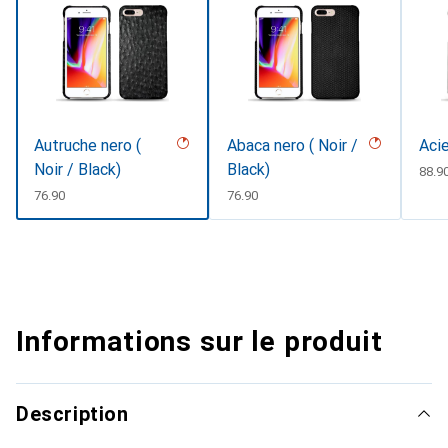
Autruche nero (
Abaca nero ( Noir /
Aci
Noir / Black)
Black)
CHF
88.9
CHF
76.90
CHF
76.90
Informations sur le produit
Description