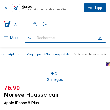
digitec
Vers l'app
Trouvez et commandez plus vite
Paramètres
Compte client
Listes de comparaison
Listes d'envies
Panier
Navigation par catégorie
Menu
Recherche
 du smartphone
Coque pour téléphone portable
Noreve Housse cuir
2 images
CHF
76.90
Noreve
Housse cuir
Apple iPhone 8 Plus