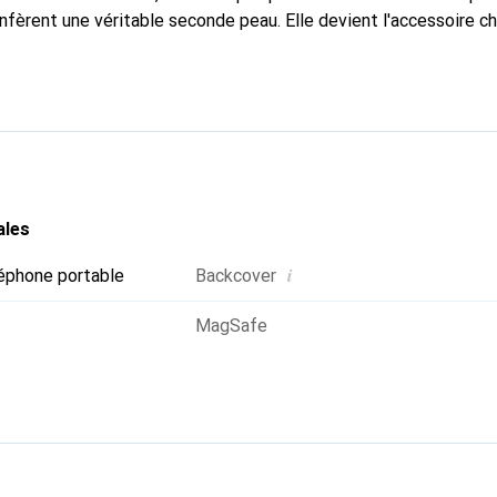
nfèrent une véritable seconde peau. Elle devient l'accessoire ch
Reconnaître internationalement pour ses produits de haute qual
 pour une clientèle exigeante.
ales
i
éphone portable
Backcover
MagSafe