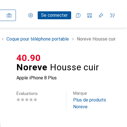
Paramètres
Compte client
Listes de comparaison
Listes d'envies
Panier
Se connecter
Coque pour téléphone portable
Noreve Housse cuir
CHF
40.90
Noreve
Housse cuir
Apple iPhone 8 Plus
Marque
Évaluations
Plus de produits
Noreve