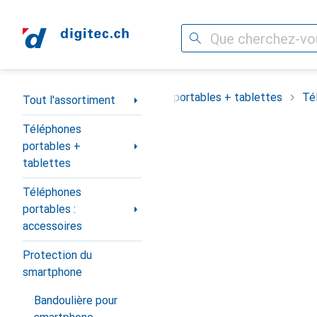
Recherche
Navigation par catégorie
Tout l'assortiment
Téléphones portables + tablettes
Té
Tout l'assortiment
Téléphones
portables +
tablettes
Téléphones
portables :
accessoires
Protection du
smartphone
Bandoulière pour