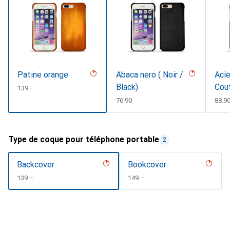
Patine orange
Abaca nero ( Noir /
Acie
Black)
Cou
CHF
139.–
CHF
76.90
CHF
88.9
Type de coque pour téléphone portable
2
Backcover
Bookcover
CHF
139.–
CHF
149.–