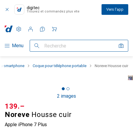
digitec
Vers l'app
Trouvez et commandez plus vite
Paramètres
Compte client
Listes de comparaison
Listes d'envies
Panier
Navigation par catégorie
Menu
Recherche
 du smartphone
Coque pour téléphone portable
Noreve Housse cuir
2 images
CHF
139.–
Noreve
Housse cuir
Apple iPhone 7 Plus