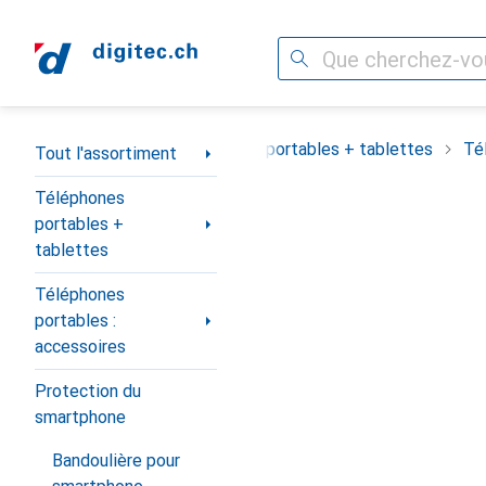
Recherche
Navigation par catégorie
Tout l'assortiment
Téléphones portables + tablettes
Té
Tout l'assortiment
Téléphones
portables +
tablettes
Téléphones
portables :
accessoires
Protection du
smartphone
Bandoulière pour