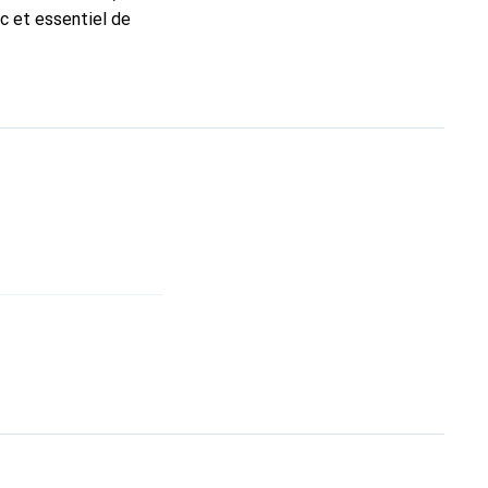
ic et essentiel de
 la marque Noreve est