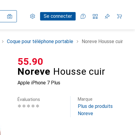
Paramètres
Compte client
Listes de comparaison
Listes d'envies
Panier
Se connecter
Coque pour téléphone portable
Noreve Housse cuir
CHF
55.90
Noreve
Housse cuir
Apple iPhone 7 Plus
Marque
Évaluations
Plus de produits
Noreve