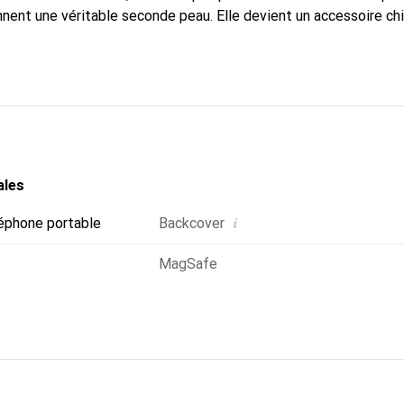
onnent une véritable seconde peau. Elle devient un accessoire ch
naissable à l'international pour ses produits de haute qualité,
ientèle exigeante.
ales
i
éphone portable
Backcover
MagSafe