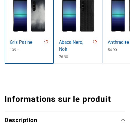
Gris Patine
Abaca Nero,
Anthracite
Noir
CHF
139.–
CHF
54.90
CHF
76.90
Informations sur le produit
Description