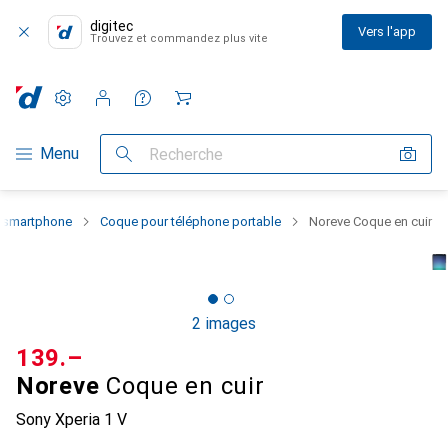
digitec
Vers l'app
Trouvez et commandez plus vite
Paramètres
Compte client
Listes de comparaison
Listes d'envies
Panier
Navigation par catégorie
Menu
Recherche
u smartphone
Coque pour téléphone portable
Noreve Coque en cuir
2 images
CHF
139.–
Noreve
Coque en cuir
Sony Xperia 1 V