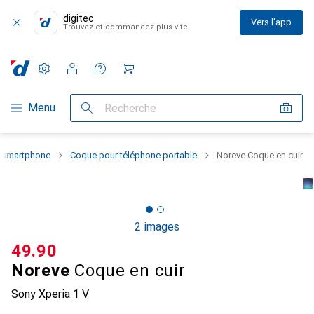
digitec
Vers l'app
Trouvez et commandez plus vite
Paramètres
Compte client
Listes de comparaison
Listes d'envies
Panier
Navigation par catégorie
Menu
Recherche
u smartphone
Coque pour téléphone portable
Noreve Coque en cuir
2 images
CHF
49.90
Noreve
Coque en cuir
Sony Xperia 1 V