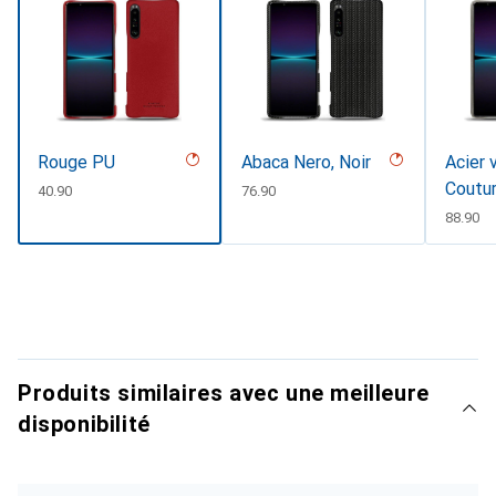
Rouge PU
Abaca Nero, Noir
Acier 
Coutu
CHF
40.90
CHF
76.90
CHF
88.90
Produits similaires avec une meilleure
disponibilité