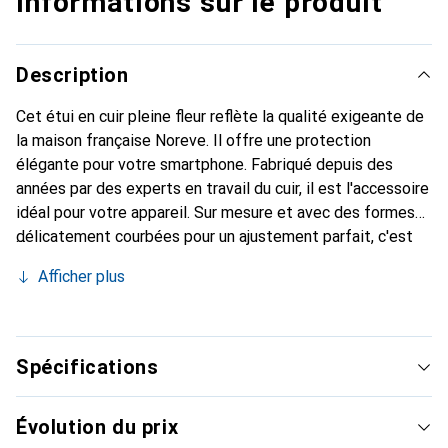
Informations sur le produit
Description
Cet étui en cuir pleine fleur reflète la qualité exigeante de
la maison française Noreve. Il offre une protection
élégante pour votre smartphone. Fabriqué depuis des
années par des experts en travail du cuir, il est l'accessoire
idéal pour votre appareil. Sur mesure et avec des formes
délicatement courbées pour un ajustement parfait, c'est
un accessoire élégant et le vêtement idéal pour votre
Afficher plus
smartphone. La marque Noreve est reconnue
internationalement pour ses produits de haute qualité et
constitue toujours un excellent choix pour le client
exigeant.
Spécifications
Évolution du prix