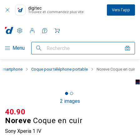
digitec
Vers l'app
Trouvez et commandez plus vite
Paramètres
Compte client
Listes de comparaison
Listes d'envies
Panier
Navigation par catégorie
Menu
Recherche
u smartphone
Coque pour téléphone portable
Noreve Coque en cuir
2 images
CHF
40.90
Noreve
Coque en cuir
Sony Xperia 1 IV