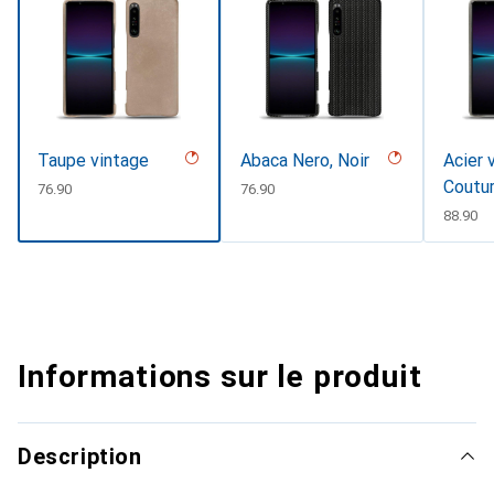
Taupe vintage
Abaca Nero, Noir
Acier 
Coutu
CHF
76.90
CHF
76.90
CHF
88.90
Informations sur le produit
Description