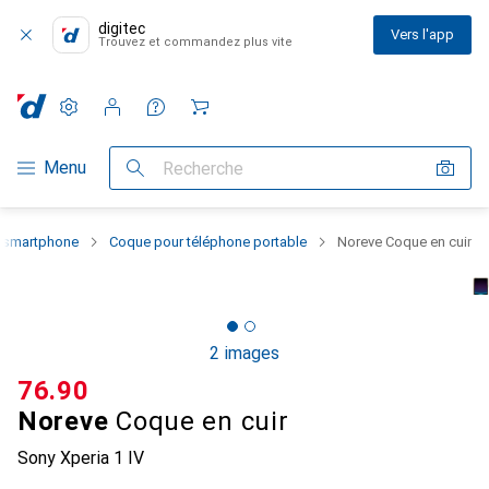
digitec
Vers l'app
Trouvez et commandez plus vite
Paramètres
Compte client
Listes de comparaison
Listes d'envies
Panier
Navigation par catégorie
Menu
Recherche
u smartphone
Coque pour téléphone portable
Noreve Coque en cuir
2 images
CHF
76.90
Noreve
Coque en cuir
Sony Xperia 1 IV