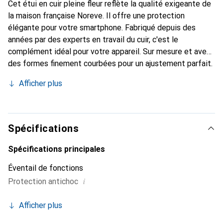
Cet étui en cuir pleine fleur reflète la qualité exigeante de
la maison française Noreve. Il offre une protection
élégante pour votre smartphone. Fabriqué depuis des
années par des experts en travail du cuir, c'est le
complément idéal pour votre appareil. Sur mesure et avec
des formes finement courbées pour un ajustement parfait.
Un accessoire élégant et le vêtement idéal pour votre
Afficher plus
smartphone. La marque Noreve est reconnue
internationalement pour ses produits de haute qualité et
constitue toujours un bon choix pour le client exigeant.
Spécifications
Spécifications principales
Éventail de fonctions
i
Protection antichoc
Afficher plus