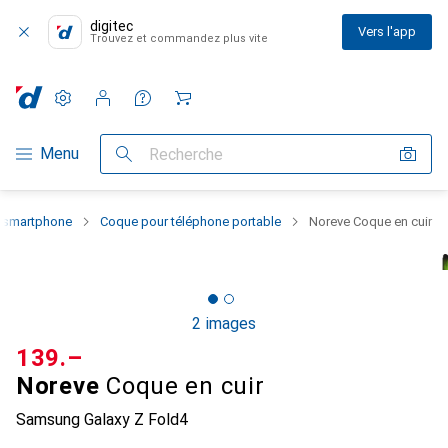
digitec
Vers l'app
Trouvez et commandez plus vite
Paramètres
Compte client
Listes de comparaison
Listes d'envies
Panier
Navigation par catégorie
Menu
Recherche
u smartphone
Coque pour téléphone portable
Noreve Coque en cuir
2 images
CHF
139.–
Noreve
Coque en cuir
Samsung Galaxy Z Fold4