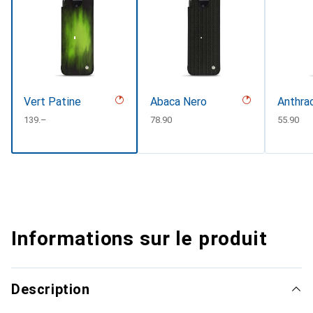
Vert Patine
Abaca Nero
Anthra
CHF
139.–
CHF
78.90
CHF
55.90
Informations sur le produit
Description