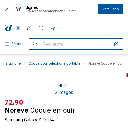
digitec
Vers l'app
Trouvez et commandez plus vite
Paramètres
Compte client
Listes de comparaison
Listes d'envies
Panier
Navigation par catégorie
Menu
Recherche
u smartphone
Coque pour téléphone portable
Noreve Coque en cuir
2 images
CHF
72.90
Noreve
Coque en cuir
Samsung Galaxy Z Fold4