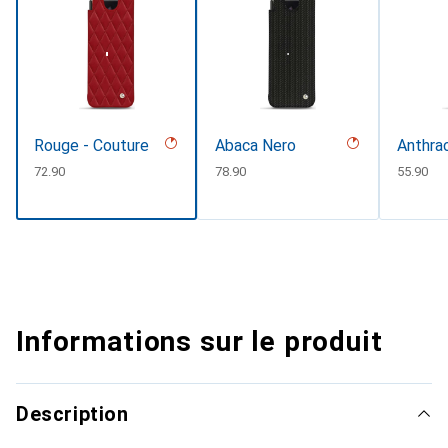
Rouge - Couture
Abaca Nero
Anthra
CHF
72.90
CHF
78.90
CHF
55.90
Informations sur le produit
Description