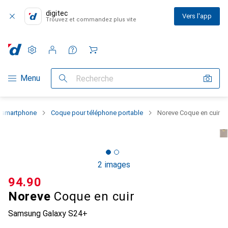
digitec
Vers l'app
Trouvez et commandez plus vite
Paramètres
Compte client
Listes de comparaison
Listes d'envies
Panier
Navigation par catégorie
Menu
Recherche
u smartphone
Coque pour téléphone portable
Noreve Coque en cuir
2 images
CHF
94.90
Noreve
Coque en cuir
Samsung Galaxy S24+