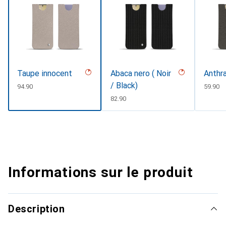
Taupe innocent
Abaca nero ( Noir
Anthra
/ Black)
CHF
94.90
CHF
59.90
CHF
82.90
Informations sur le produit
Description