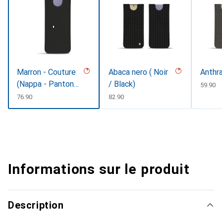
Marron - Couture
Abaca nero ( Noir
Anthra
(Nappa - Pantone
/ Black)
CHF
59.90
#8B4720)
CHF
76.90
CHF
82.90
Informations sur le produit
Description