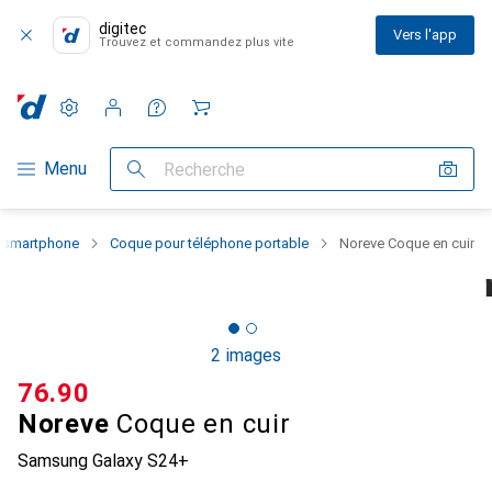
digitec
Vers l'app
Trouvez et commandez plus vite
Paramètres
Compte client
Listes de comparaison
Listes d'envies
Panier
Navigation par catégorie
Menu
Recherche
u smartphone
Coque pour téléphone portable
Noreve Coque en cuir
2 images
CHF
76.90
Noreve
Coque en cuir
Samsung Galaxy S24+