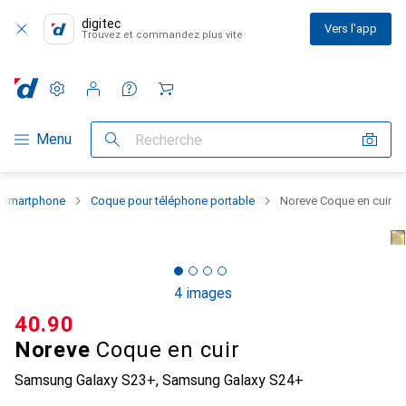
digitec
Vers l'app
Trouvez et commandez plus vite
Paramètres
Compte client
Listes de comparaison
Listes d'envies
Panier
Navigation par catégorie
Menu
Recherche
u smartphone
Coque pour téléphone portable
Noreve Coque en cuir
4 images
CHF
40.90
Noreve
Coque en cuir
Samsung Galaxy S23+, Samsung Galaxy S24+