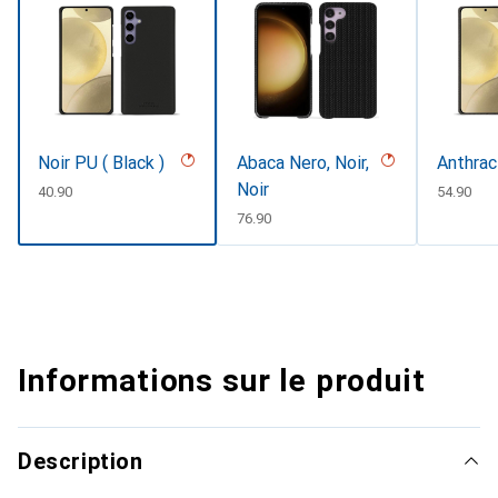
Noir PU ( Black )
Abaca Nero, Noir,
Anthrac
Noir
CHF
40.90
CHF
54.90
CHF
76.90
Informations sur le produit
Description