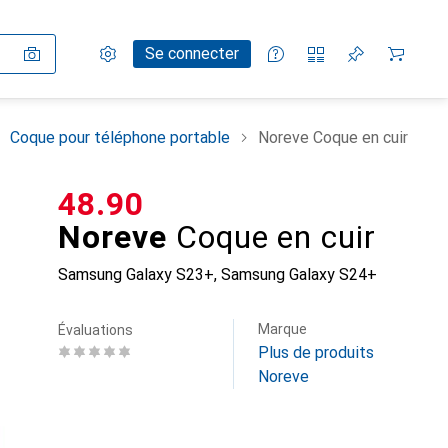
Paramètres
Compte client
Listes de comparaison
Listes d'envies
Panier
Se connecter
Coque pour téléphone portable
Noreve Coque en cuir
CHF
48.90
Noreve
Coque en cuir
Samsung Galaxy S23+, Samsung Galaxy S24+
Marque
Évaluations
Plus de produits
Noreve