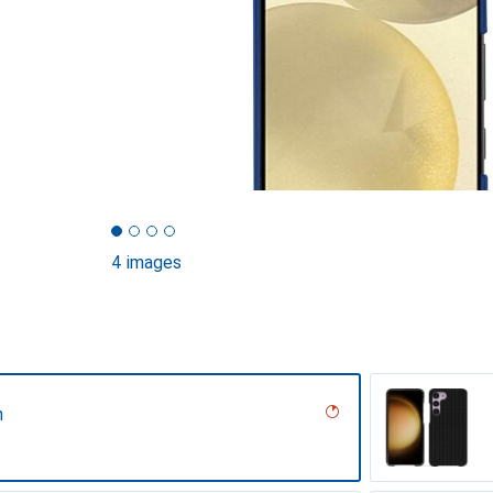
4 images
n