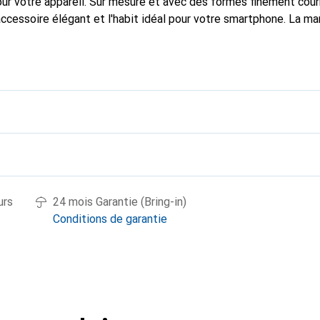
pour votre appareil. Sur mesure et avec des formes finement cou
accessoire élégant et l'habit idéal pour votre smartphone. La m
ment pour ses produits de haute qualité et constitue toujours u
urs
24 mois Garantie (Bring-in)
Conditions de garantie