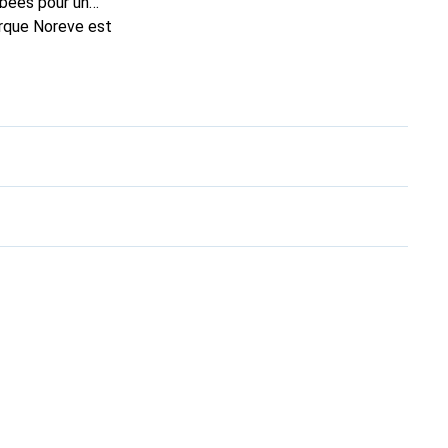
rbées pour un
arque Noreve est
n excellent choix