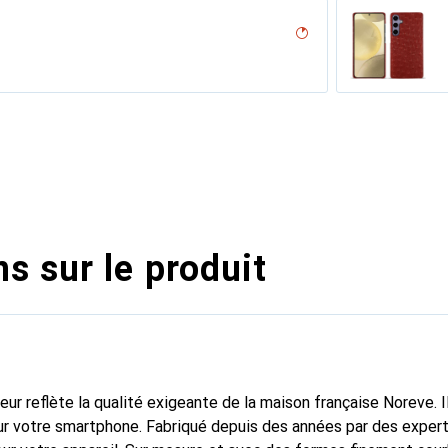
desert
n - Couture
ne
nero ( Noir / Black)
r
ine
ocodile
appa - Pantone #8B4720)
vo??tant
dro
pa / Black )
 Noir ??l??gant
ine
upelenc
ro ( Noir / Black)
ocent
ne
s sur le produit
fleur reflète la qualité exigeante de la maison française Noreve. I
r votre smartphone. Fabriqué depuis des années par des experts