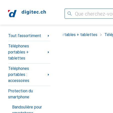
Recherche
Navigation par catégorie
out l'assortiment
Téléphones portables + tablettes
Télé
Tout l'assortiment
Téléphones
portables +
tablettes
Téléphones
portables :
accessoires
Protection du
smartphone
Bandoulière pour