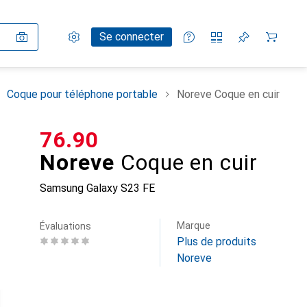
Paramètres
Compte client
Listes de comparaison
Listes d'envies
Panier
Se connecter
Coque pour téléphone portable
Noreve Coque en cuir
CHF
76.90
Noreve
Coque en cuir
Samsung Galaxy S23 FE
Marque
Évaluations
Plus de produits
Noreve