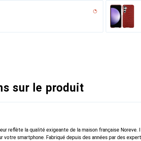
desert
n
n PU
erranéen
nero, Noir
r, Noir
e
appa)
vo??tant ( Pantone #4e3629 )
dro
, Serpent nero
sion
iclamino
ocent
ne
s sur le produit
fleur reflète la qualité exigeante de la maison française Noreve. I
r votre smartphone. Fabriqué depuis des années par des experts e