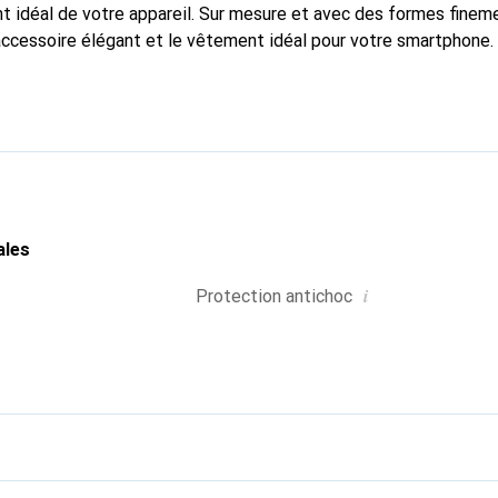
 idéal de votre appareil. Sur mesure et avec des formes finem
accessoire élégant et le vêtement idéal pour votre smartphone
nalement pour ses produits de haute qualité et reste toujours u
ales
i
Protection antichoc