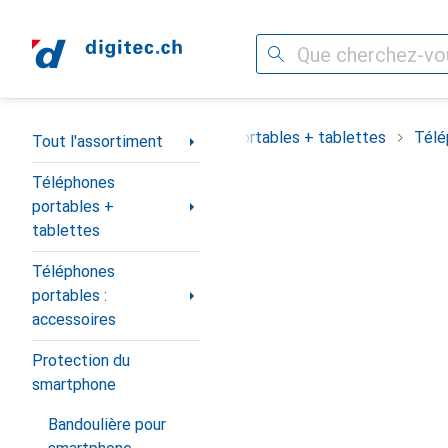
Recherche
Navigation par catégorie
out l'assortiment
Téléphones portables + tablettes
Télé
Tout l'assortiment
Téléphones
portables +
tablettes
Téléphones
portables :
accessoires
Protection du
smartphone
Bandoulière pour