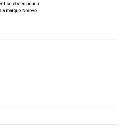
ent courbées pour un
. La marque Noreve
n excellent choix