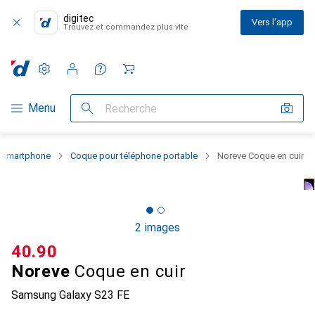
digitec
Vers l'app
Trouvez et commandez plus vite
Paramètres
Compte client
Listes de comparaison
Listes d'envies
Panier
Navigation par catégorie
Menu
Recherche
u smartphone
Coque pour téléphone portable
Noreve Coque en cuir
2 images
CHF
40.90
Noreve
Coque en cuir
Samsung Galaxy S23 FE