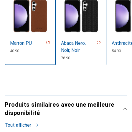
Marron PU
Abaca Nero,
Anthracit
Noir, Noir
CHF
40.90
CHF
54.90
CHF
76.90
Produits similaires avec une meilleure
disponibilité
Tout afficher