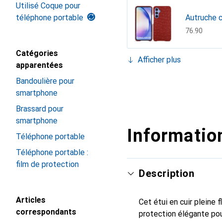
Utilisé Coque pour
téléphone portable
Autruche c
CHF
76.90
Catégories
Afficher plus
apparentées
Bleu oc??
Bandoulière pour
CHF
73.90
Blu médit
Crocodile 
Fauve Pat
Marron
Marron - 
Negre pou
Noir PU ( B
Papaye
Rouge - C
Serpent c
Tomate
smartphone
CHF
94.90
CHF
76.90
CHF
139.–
CHF
54.90
CHF
73.90
CHF
94.90
CHF
40.90
CHF
54.90
CHF
73.90
CHF
76.90
CHF
54.90
Brassard pour
smartphone
Information
Téléphone portable
Téléphone portable :
film de protection
Description
Articles
Cet étui en cuir pleine 
correspondants
protection élégante pou