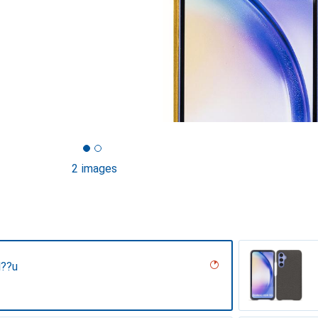
2 images
l??u