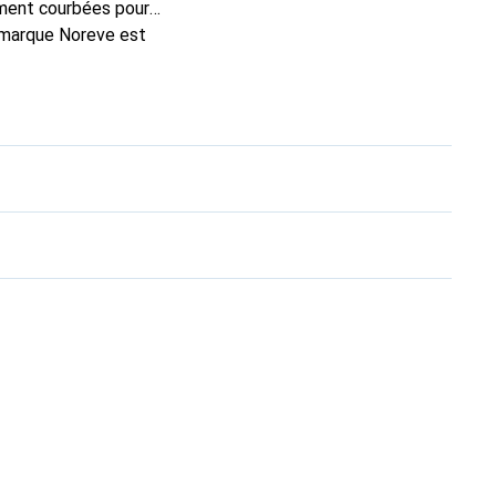
ement courbées pour
a marque Noreve est
ellent choix pour le