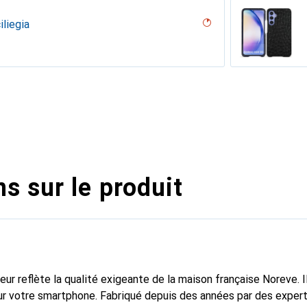
iliegia
an - Couture ( Nappa - Pantone #15458a)
erranéen
Pino
iné
Couture
dro
lack )
outure
iclamino
s sur le produit
fleur reflète la qualité exigeante de la maison française Noreve. I
r votre smartphone. Fabriqué depuis des années par des expert