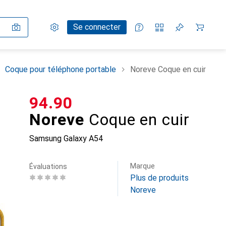
Paramètres
Compte client
Listes de comparaison
Listes d'envies
Panier
Se connecter
Coque pour téléphone portable
Noreve Coque en cuir
CHF
94.90
Noreve
Coque en cuir
Samsung Galaxy A54
Marque
Évaluations
Plus de produits
Noreve