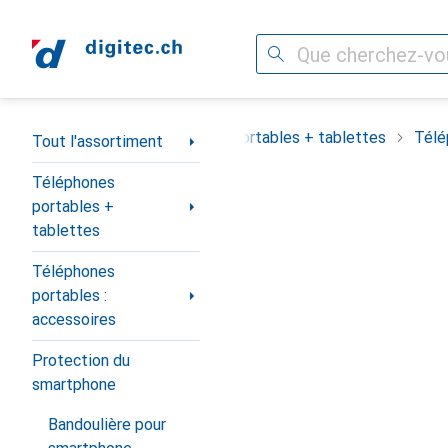
Recherche
Navigation par catégorie
out l'assortiment
Téléphones portables + tablettes
Télé
Tout l'assortiment
Téléphones
portables +
tablettes
Téléphones
portables :
accessoires
Protection du
smartphone
Bandoulière pour