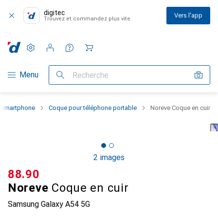
digitec
Vers l'app
Trouvez et commandez plus vite
Paramètres
Compte client
Listes de comparaison
Listes d'envies
Panier
Navigation par catégorie
Menu
Recherche
u smartphone
Coque pour téléphone portable
Noreve Coque en cuir
2 images
CHF
88.90
Noreve
Coque en cuir
Samsung Galaxy A54 5G