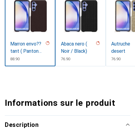
Marron envo??
Abaca nero (
Autruche
tant ( Pantone
Noir / Black)
desert
#4e3629 )
CHF
88.90
CHF
76.90
CHF
76.90
Informations sur le produit
Description