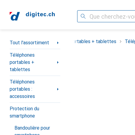
Recherche
Navigation par catégorie
out l'assortiment
Téléphones portables + tablettes
Télé
Tout l'assortiment
Téléphones
portables +
tablettes
Téléphones
portables :
accessoires
Protection du
smartphone
Bandoulière pour