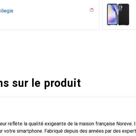
iliegia
an - Couture ( Nappa - Pantone #15458a)
erranéen
Pino
iné
Couture
dro
lack )
outure
iclamino
s sur le produit
fleur reflète la qualité exigeante de la maison française Noreve. I
r votre smartphone. Fabriqué depuis des années par des experts e