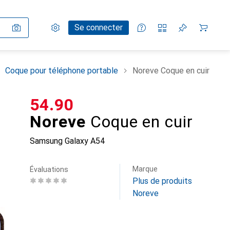
Paramètres
Compte client
Listes de comparaison
Listes d'envies
Panier
Se connecter
Coque pour téléphone portable
Noreve Coque en cuir
CHF
54.90
Noreve
Coque en cuir
Samsung Galaxy A54
Marque
Évaluations
Plus de produits
Noreve