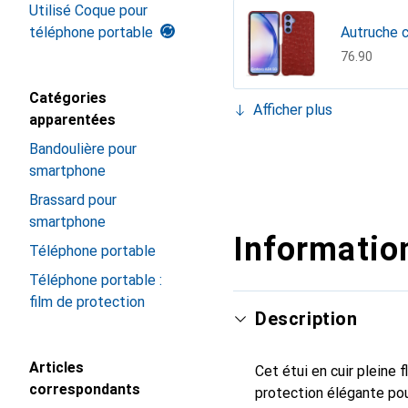
Utilisé Coque pour
téléphone portable
Autruche c
CHF
76.90
Catégories
Afficher plus
apparentées
Bleu oc??
Bandoulière pour
CHF
73.90
Blu médit
Crocodile 
Fauve Pat
Lie de vin
Marron - 
Negre pou
Noir PU ( B
Papaye
Rouge - C
Serpent c
Tomate
smartphone
CHF
94.90
CHF
76.90
CHF
139.–
CHF
54.90
CHF
73.90
CHF
94.90
CHF
40.90
CHF
54.90
CHF
73.90
CHF
76.90
CHF
54.90
Brassard pour
smartphone
Information
Téléphone portable
Téléphone portable :
film de protection
Description
Articles
Cet étui en cuir pleine 
correspondants
protection élégante pou