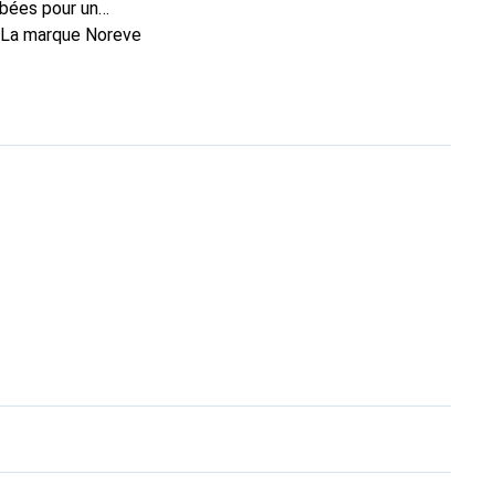
rbées pour un
. La marque Noreve
excellent choix pour