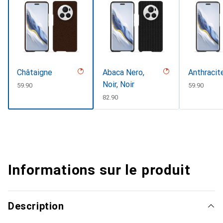
Châtaigne
Abaca Nero,
Anthracit
Noir, Noir
CHF
59.90
CHF
59.90
CHF
82.90
Informations sur le produit
Description