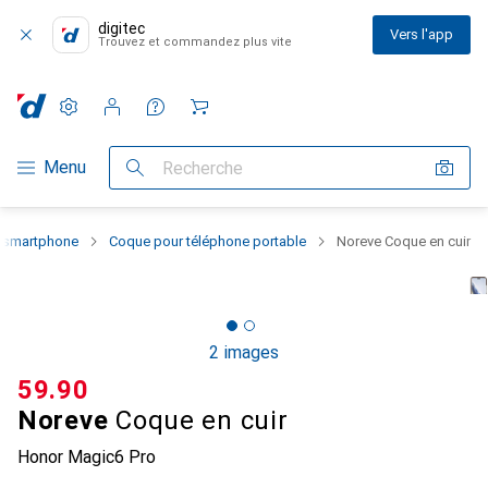
digitec
Vers l'app
Trouvez et commandez plus vite
Paramètres
Compte client
Listes de comparaison
Listes d'envies
Panier
Navigation par catégorie
Menu
Recherche
u smartphone
Coque pour téléphone portable
Noreve Coque en cuir
2 images
CHF
59.90
Noreve
Coque en cuir
Honor Magic6 Pro