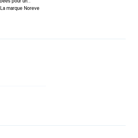
rbées pour un
. La marque Noreve
rs un excellent choix