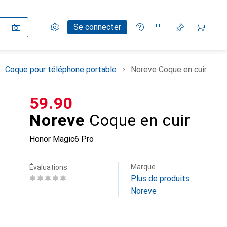
Paramètres
Compte client
Listes de comparaison
Listes d'envies
Panier
Se connecter
Coque pour téléphone portable
Noreve Coque en cuir
CHF
59.90
Noreve
Coque en cuir
Honor Magic6 Pro
Marque
Évaluations
Plus de produits
Noreve