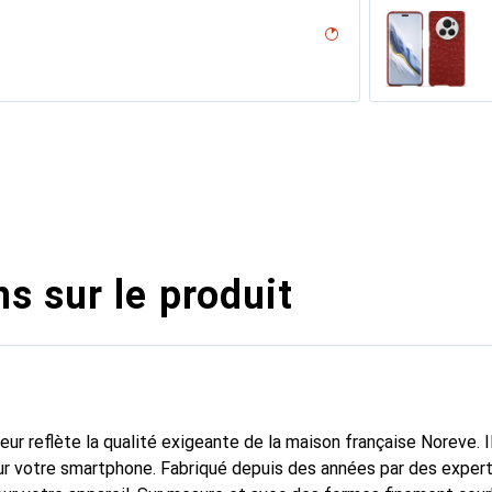
desert
on
ne
nero, Noir
r, Noir
e
vo??tant
lack )
, Serpent nero
sion
iclamino
ocent
ion
s sur le produit
fleur reflète la qualité exigeante de la maison française Noreve. I
r votre smartphone. Fabriqué depuis des années par des experts