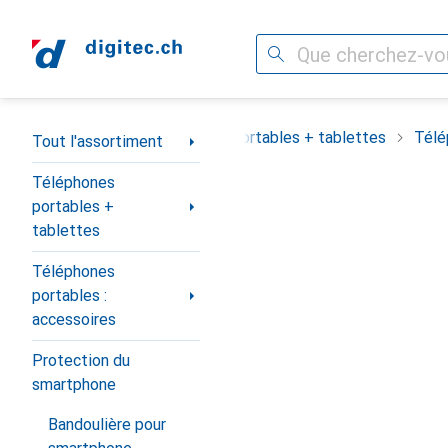
Recherche
Navigation par catégorie
out l'assortiment
Téléphones portables + tablettes
Télé
Tout l'assortiment
Téléphones
portables +
tablettes
Téléphones
portables :
accessoires
Protection du
smartphone
Bandoulière pour