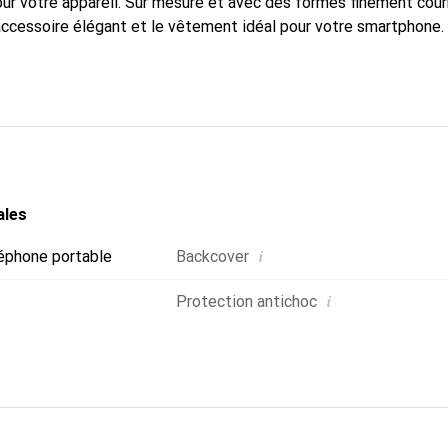
pour votre appareil. Sur mesure et avec des formes finement cou
accessoire élégant et le vêtement idéal pour votre smartphone
nalement pour ses produits de haute qualité et constitue toujou
ales
i
éphone portable
Backcover
i
Protection antichoc