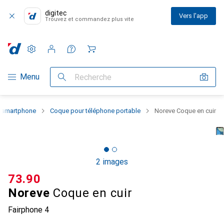
digitec
Vers l'app
Trouvez et commandez plus vite
Paramètres
Compte client
Listes de comparaison
Listes d'envies
Panier
Navigation par catégorie
Menu
Recherche
u smartphone
Coque pour téléphone portable
Noreve Coque en cuir
2 images
CHF
73.90
Noreve
Coque en cuir
Fairphone 4