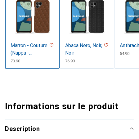
Marron - Couture
Abaca Nero, Noir,
Anthraci
(Nappa -
Noir
CHF
54.90
Pantone
CHF
73.90
CHF
76.90
#8B4720)
Informations sur le produit
Description