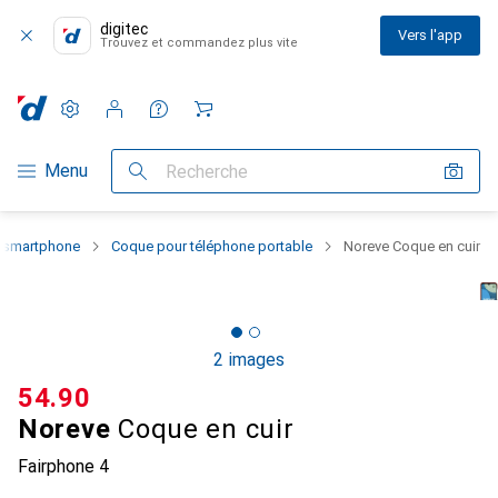
digitec
Vers l'app
Trouvez et commandez plus vite
Paramètres
Compte client
Listes de comparaison
Listes d'envies
Panier
Navigation par catégorie
Menu
Recherche
u smartphone
Coque pour téléphone portable
Noreve Coque en cuir
2 images
CHF
54.90
Noreve
Coque en cuir
Fairphone 4