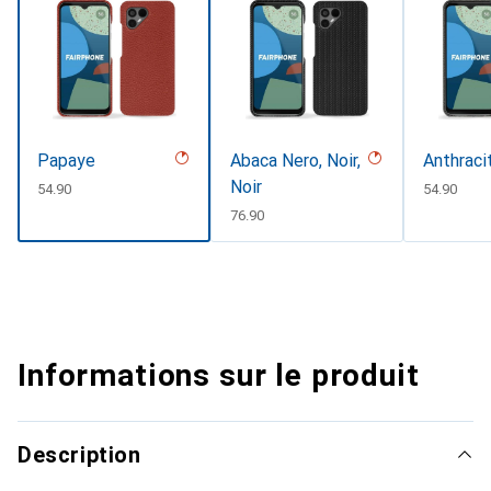
Papaye
Abaca Nero, Noir,
Anthraci
Noir
CHF
54.90
CHF
54.90
CHF
76.90
Informations sur le produit
Description