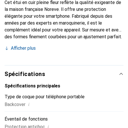
Cet étui en cuir pleine fleur reflète la qualité exigeante de
la maison française Noreve. Il offre une protection
élégante pour votre smartphone. Fabriqué depuis des
années par des experts en maroquinerie, il est le
complément idéal pour votre appareil. Sur mesure et avec
des formes finement courbées pour un ajustement parfait.
Un accessoire élégant et le vêtement idéal pour votre
Afficher plus
smartphone. La marque Noreve est reconnue
internationalement pour ses produits de haute qualité et
constitue toujours un bon choix pour le client exigeant.
Spécifications
Spécifications principales
Type de coque pour téléphone portable
i
Backcover
Éventail de fonctions
i
Protection antichoc