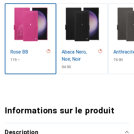
Rose BB
Abaca Nero,
Anthracit
Noir, Noir
CHF
119.–
CHF
74.90
CHF
94.90
Informations sur le produit
Description