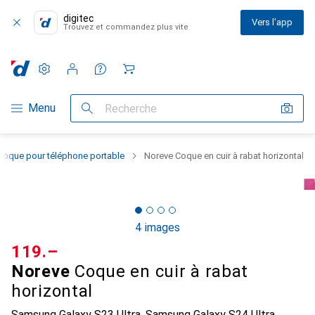
digitec
Vers l'app
Trouvez et commandez plus vite
Paramètres
Compte client
Listes de comparaison
Listes d'envies
Panier
Navigation par catégorie
Menu
Recherche
Coque pour téléphone portable
Noreve Coque en cuir à rabat horizontal
4 images
CHF
119.–
Noreve
Coque en cuir à rabat
horizontal
Samsung Galaxy S23 Ultra, Samsung Galaxy S24 Ultra