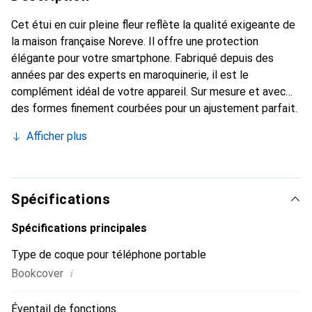
Cet étui en cuir pleine fleur reflète la qualité exigeante de
la maison française Noreve. Il offre une protection
élégante pour votre smartphone. Fabriqué depuis des
années par des experts en maroquinerie, il est le
complément idéal de votre appareil. Sur mesure et avec
des formes finement courbées pour un ajustement parfait.
Un accessoire élégant et le vêtement idéal pour votre
Afficher plus
smartphone. La marque Noreve est reconnue
internationalement pour ses produits de haute qualité et
constitue toujours un excellent choix pour le client
exigeant.
Spécifications
Spécifications principales
Type de coque pour téléphone portable
i
Bookcover
Éventail de fonctions