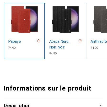
Papaye
Abaca Nero,
Anthracit
Noir, Noir
CHF
74.90
CHF
74.90
CHF
94.90
Informations sur le produit
Description