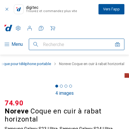
digitec
Vers l'app
Trouvez et commandez plus vite
Paramètres
Compte client
Listes de comparaison
Listes d'envies
Panier
Navigation par catégorie
Menu
Recherche
Coque pour téléphone portable
Noreve Coque en cuir à rabat horizontal
4 images
CHF
74.90
Noreve
Coque en cuir à rabat
horizontal
Samsung Galaxy S23 Ultra, Samsung Galaxy S24 Ultra