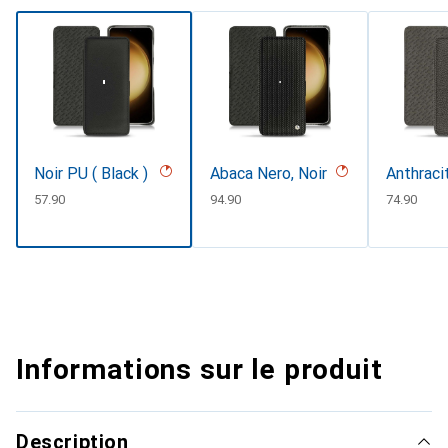
Noir PU ( Black )
Abaca Nero, Noir
Anthraci
CHF
57.90
CHF
94.90
CHF
74.90
Informations sur le produit
Description