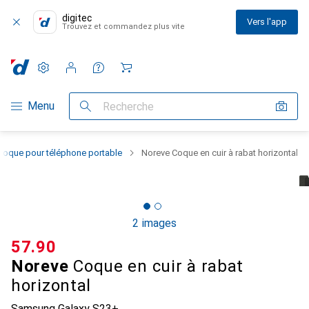
digitec
Vers l'app
Trouvez et commandez plus vite
Paramètres
Compte client
Listes de comparaison
Listes d'envies
Panier
Navigation par catégorie
Menu
Recherche
Coque pour téléphone portable
Noreve Coque en cuir à rabat horizontal
2 images
CHF
57.90
Noreve
Coque en cuir à rabat
horizontal
Samsung Galaxy S23+