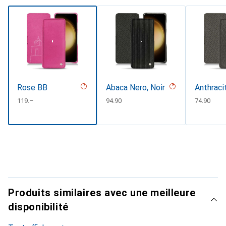
Rose BB
Abaca Nero, Noir
Anthraci
CHF
119.–
CHF
94.90
CHF
74.90
Produits similaires avec une meilleure
disponibilité