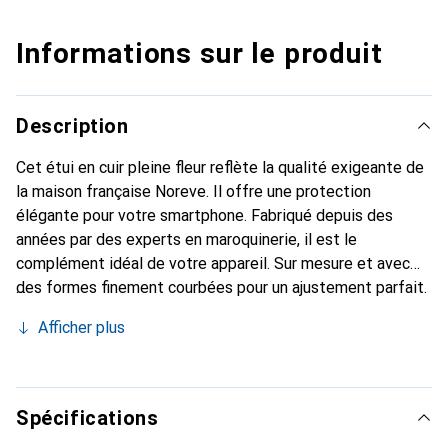
Informations sur le produit
Description
Cet étui en cuir pleine fleur reflète la qualité exigeante de
la maison française Noreve. Il offre une protection
élégante pour votre smartphone. Fabriqué depuis des
années par des experts en maroquinerie, il est le
complément idéal de votre appareil. Sur mesure et avec
des formes finement courbées pour un ajustement parfait.
Un accessoire élégant et l'habit idéal pour votre
Afficher plus
smartphone. La marque Noreve est reconnue
internationalement pour ses produits de haute qualité et
constitue toujours un excellent choix pour le client
exigeant.
Spécifications