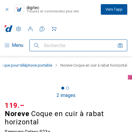
digitec
Vers l'app
Trouvez et commandez plus vite
Paramètres
Compte client
Listes de comparaison
Listes d'envies
Panier
Navigation par catégorie
Menu
Recherche
Coque pour téléphone portable
Noreve Coque en cuir à rabat horizontal
2 images
CHF
119.–
Noreve
Coque en cuir à rabat
horizontal
Samsung Galaxy S23+