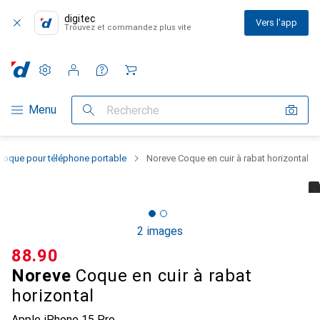
digitec
Vers l'app
Trouvez et commandez plus vite
Paramètres
Compte client
Listes de comparaison
Listes d'envies
Panier
Navigation par catégorie
Menu
Recherche
Coque pour téléphone portable
Noreve Coque en cuir à rabat horizontal
2 images
CHF
88.90
Noreve
Coque en cuir à rabat
horizontal
Apple iPhone 15 Pro