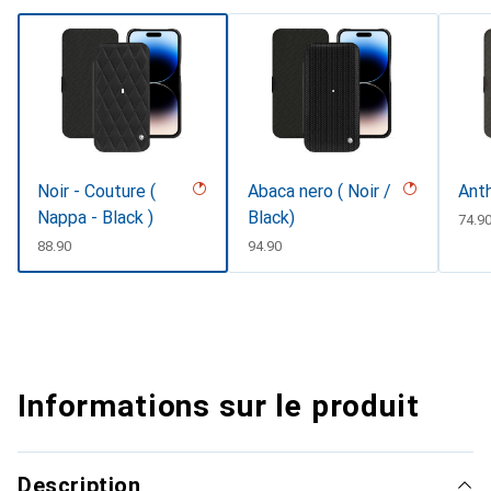
Noir - Couture (
Abaca nero ( Noir /
Anth
Nappa - Black )
Black)
CHF
74.9
CHF
88.90
CHF
94.90
Informations sur le produit
Description