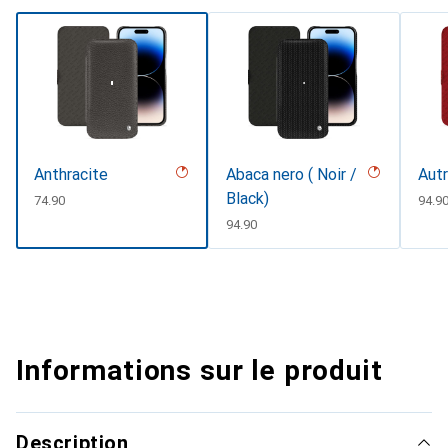
Anthracite
Abaca nero ( Noir /
Autr
Black)
CHF
74.90
CHF
94.9
CHF
94.90
Informations sur le produit
Description