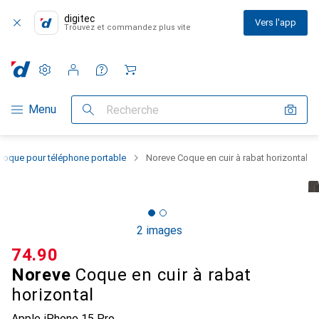
digitec
Vers l'app
Trouvez et commandez plus vite
Paramètres
Compte client
Listes de comparaison
Listes d'envies
Panier
Navigation par catégorie
Menu
Recherche
Coque pour téléphone portable
Noreve Coque en cuir à rabat horizontal
2 images
CHF
74.90
Noreve
Coque en cuir à rabat
horizontal
Apple iPhone 15 Pro