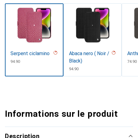
Serpent ciclamino
Abaca nero ( Noir /
Anth
Black)
CHF
94.90
CHF
74.90
CHF
94.90
Informations sur le produit
Description