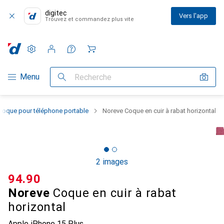
digitec
Vers l'app
Trouvez et commandez plus vite
Paramètres
Compte client
Listes de comparaison
Listes d'envies
Panier
Navigation par catégorie
Menu
Recherche
Coque pour téléphone portable
Noreve Coque en cuir à rabat horizontal
2 images
CHF
94.90
Noreve
Coque en cuir à rabat
horizontal
Apple iPhone 15 Plus