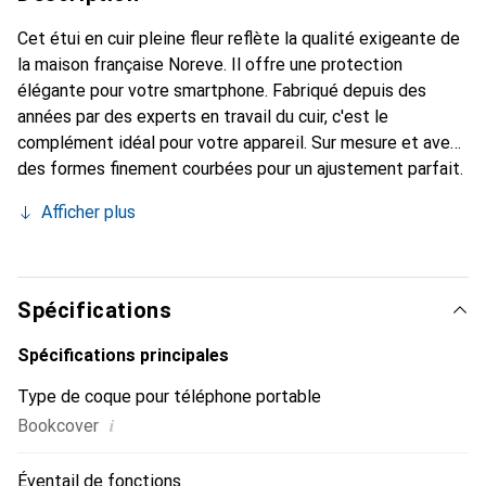
Cet étui en cuir pleine fleur reflète la qualité exigeante de
la maison française Noreve. Il offre une protection
élégante pour votre smartphone. Fabriqué depuis des
années par des experts en travail du cuir, c'est le
complément idéal pour votre appareil. Sur mesure et avec
des formes finement courbées pour un ajustement parfait.
Un accessoire élégant et le vêtement idéal pour votre
Afficher plus
smartphone. La marque Noreve est reconnue
internationalement pour ses produits de haute qualité et
constitue toujours un bon choix pour le client exigeant.
Spécifications
Spécifications principales
Type de coque pour téléphone portable
i
Bookcover
Éventail de fonctions