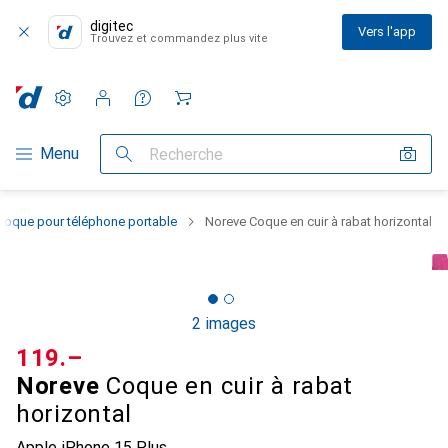
digitec
Vers l'app
Trouvez et commandez plus vite
Paramètres
Compte client
Listes de comparaison
Listes d'envies
Panier
Navigation par catégorie
Menu
Recherche
Coque pour téléphone portable
Noreve Coque en cuir à rabat horizontal
2 images
CHF
119.–
Noreve
Coque en cuir à rabat
horizontal
Apple iPhone 15 Plus