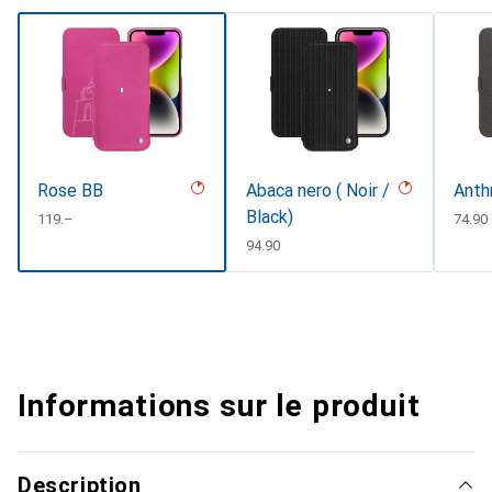
Rose BB
Abaca nero ( Noir /
Anth
Black)
CHF
119.–
CHF
74.90
CHF
94.90
Informations sur le produit
Description