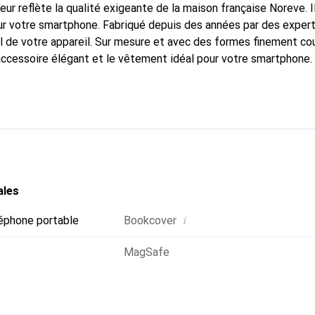
fleur reflète la qualité exigeante de la maison française Noreve. I
r votre smartphone. Fabriqué depuis des années par des experts
 de votre appareil. Sur mesure et avec des formes finement co
accessoire élégant et le vêtement idéal pour votre smartphone
nalement pour ses produits de haute qualité et constitue toujou
ales
i
éphone portable
Bookcover
MagSafe