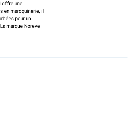
l offre une
 en maroquinerie, il
urbées pour un
. La marque Noreve
rs un bon choix pour