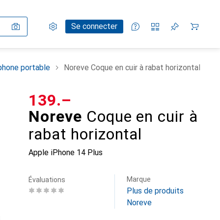
Paramètres
Compte client
Listes de comparaison
Listes d'envies
Panier
Se connecter
phone portable
Noreve Coque en cuir à rabat horizontal
CHF
139.–
Noreve
Coque en cuir à
rabat horizontal
Apple iPhone 14 Plus
Marque
Évaluations
Plus de produits
Noreve