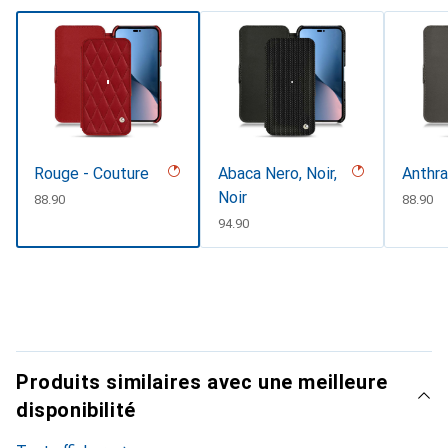
Rouge - Couture
Abaca Nero, Noir,
Anthra
Noir
CHF
88.90
CHF
88.90
CHF
94.90
Produits similaires avec une meilleure
disponibilité