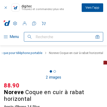
digitec
Vers l'app
Trouvez et commandez plus vite
Paramètres
Compte client
Listes de comparaison
Listes d'envies
Panier
Navigation par catégorie
Menu
Recherche
Coque pour téléphone portable
Noreve Coque en cuir à rabat horizontal
2 images
CHF
88.90
Noreve
Coque en cuir à rabat
horizontal
Apple iPhone 14 Plus