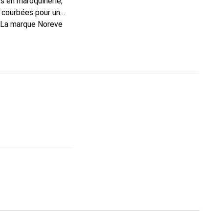
s en maroquinerie,
 courbées pour un
. La marque Noreve
rs un bon choix pour