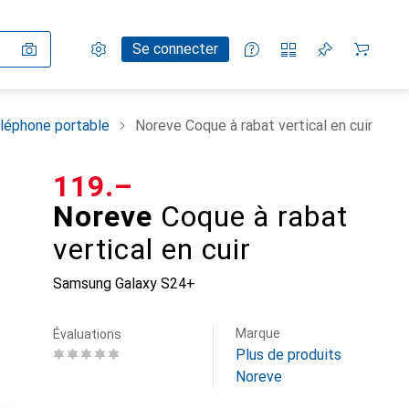
Paramètres
Compte client
Listes de comparaison
Listes d'envies
Panier
Se connecter
léphone portable
Noreve Coque à rabat vertical en cuir
CHF
119.–
Noreve
Coque à rabat
vertical en cuir
Samsung Galaxy S24+
Marque
Évaluations
Plus de produits
Noreve