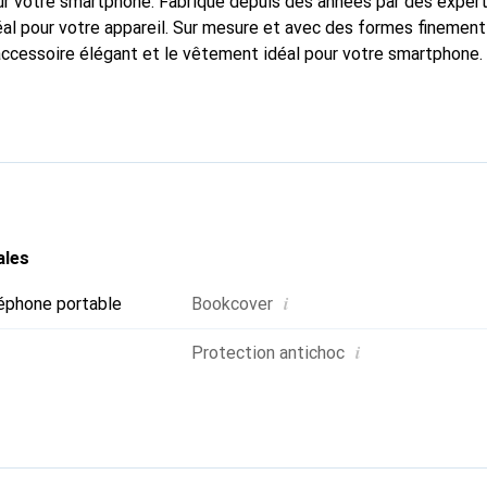
r votre smartphone. Fabriqué depuis des années par des expert
al pour votre appareil. Sur mesure et avec des formes finement
accessoire élégant et le vêtement idéal pour votre smartphone
nalement pour ses produits de haute qualité et constitue toujou
ales
i
éphone portable
Bookcover
i
Protection antichoc