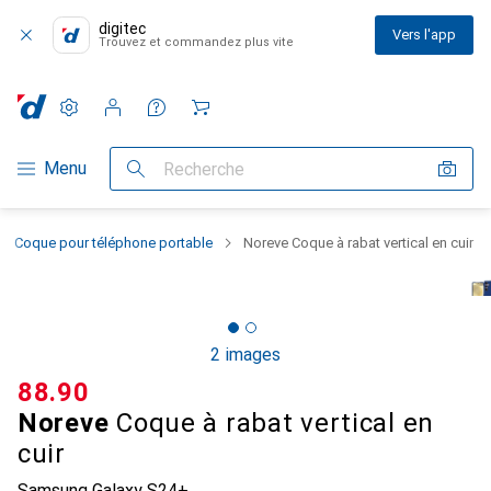
digitec
Vers l'app
Trouvez et commandez plus vite
Paramètres
Compte client
Listes de comparaison
Listes d'envies
Panier
Navigation par catégorie
Menu
Recherche
Coque pour téléphone portable
Noreve Coque à rabat vertical en cuir
2 images
CHF
88.90
Noreve
Coque à rabat vertical en
cuir
Samsung Galaxy S24+