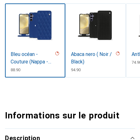
Bleu océan -
Abaca nero ( Noir /
Ant
Couture (Nappa -
Black)
CHF
74.9
Pantone #15458a)
CHF
88.90
CHF
94.90
Informations sur le produit
Description