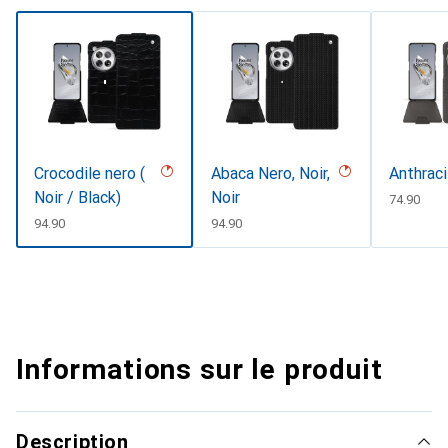
Crocodile nero (
Abaca Nero, Noir,
Anthraci
Noir / Black)
Noir
CHF
74.90
CHF
94.90
CHF
94.90
Informations sur le produit
Description