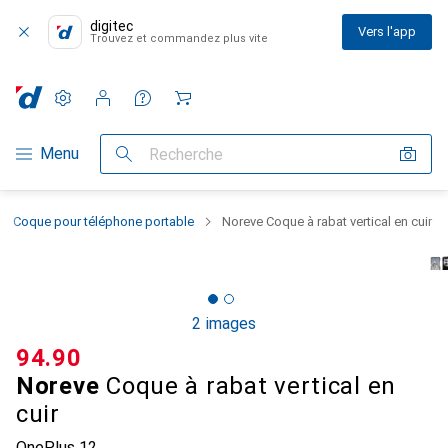
digitec
Vers l'app
Trouvez et commandez plus vite
Paramètres
Compte client
Listes de comparaison
Listes d'envies
Panier
Navigation par catégorie
Menu
Recherche
Coque pour téléphone portable
Noreve Coque à rabat vertical en cuir
2 images
CHF
94.90
Noreve
Coque à rabat vertical en
cuir
OnePlus 12