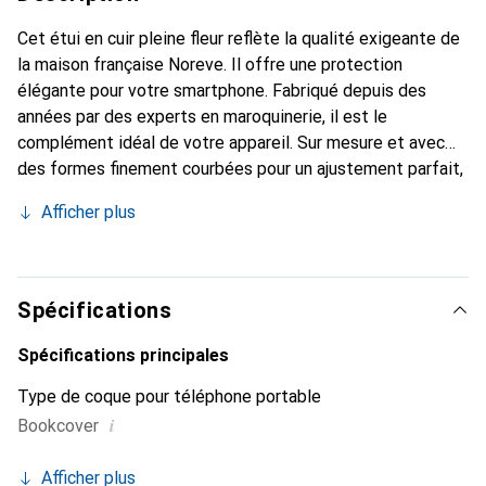
Cet étui en cuir pleine fleur reflète la qualité exigeante de
la maison française Noreve. Il offre une protection
élégante pour votre smartphone. Fabriqué depuis des
années par des experts en maroquinerie, il est le
complément idéal de votre appareil. Sur mesure et avec
des formes finement courbées pour un ajustement parfait,
c'est un accessoire élégant et le vêtement idéal pour
Afficher plus
votre smartphone. La marque Noreve est reconnue
internationalement pour ses produits de haute qualité et
constitue toujours un bon choix pour le client exigeant.
Spécifications
Spécifications principales
Type de coque pour téléphone portable
i
Bookcover
Afficher plus