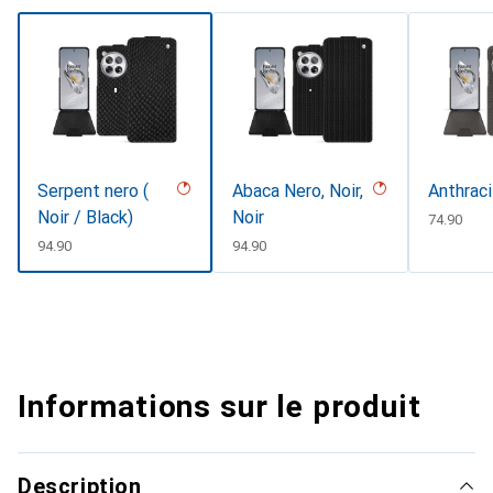
Serpent nero (
Abaca Nero, Noir,
Anthraci
Noir / Black)
Noir
CHF
74.90
CHF
94.90
CHF
94.90
Informations sur le produit
Description