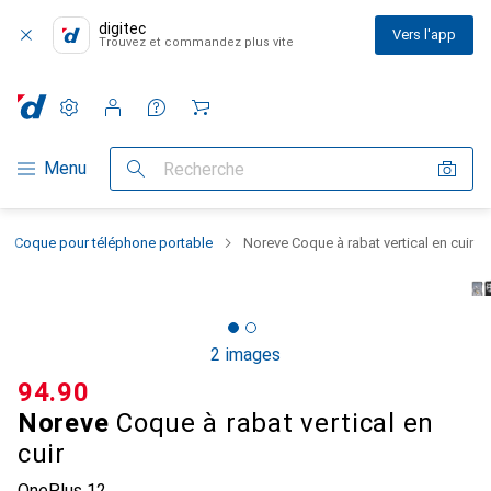
digitec
Vers l'app
Trouvez et commandez plus vite
Paramètres
Compte client
Listes de comparaison
Listes d'envies
Panier
Navigation par catégorie
Menu
Recherche
Coque pour téléphone portable
Noreve Coque à rabat vertical en cuir
2 images
CHF
94.90
Noreve
Coque à rabat vertical en
cuir
OnePlus 12