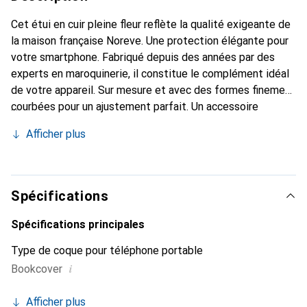
Cet étui en cuir pleine fleur reflète la qualité exigeante de
la maison française Noreve. Une protection élégante pour
votre smartphone. Fabriqué depuis des années par des
experts en maroquinerie, il constitue le complément idéal
de votre appareil. Sur mesure et avec des formes finement
courbées pour un ajustement parfait. Un accessoire
élégant et le vêtement idéal pour votre smartphone. La
Afficher plus
marque Noreve est reconnue internationalement pour ses
produits de haute qualité et est toujours un excellent
choix pour le client exigeant.
Spécifications
Spécifications principales
Type de coque pour téléphone portable
i
Bookcover
Afficher plus