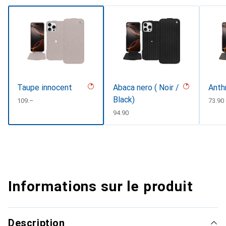
Taupe innocent
Abaca nero ( Noir /
Anth
Black)
CHF
109.–
CHF
73.90
CHF
94.90
Informations sur le produit
Description