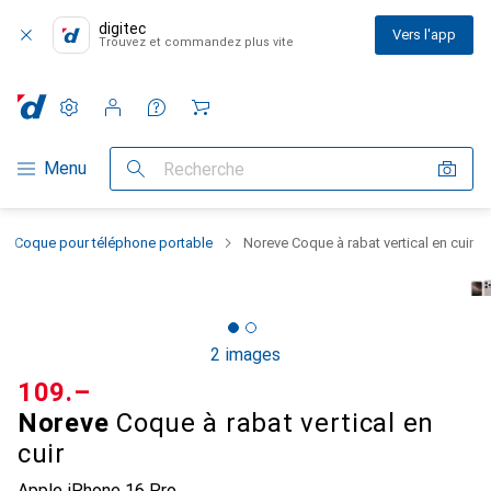
digitec
Vers l'app
Trouvez et commandez plus vite
Paramètres
Compte client
Listes de comparaison
Listes d'envies
Panier
Navigation par catégorie
Menu
Recherche
Coque pour téléphone portable
Noreve Coque à rabat vertical en cuir
2 images
CHF
109.–
Noreve
Coque à rabat vertical en
cuir
Apple iPhone 16 Pro