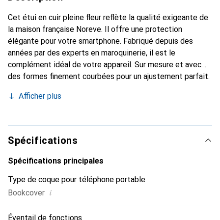
Cet étui en cuir pleine fleur reflète la qualité exigeante de
la maison française Noreve. Il offre une protection
élégante pour votre smartphone. Fabriqué depuis des
années par des experts en maroquinerie, il est le
complément idéal de votre appareil. Sur mesure et avec
des formes finement courbées pour un ajustement parfait.
Un accessoire élégant et le vêtement idéal pour votre
Afficher plus
smartphone. La marque Noreve est reconnue
internationalement pour ses produits de haute qualité et
reste toujours un excellent choix pour le client exigeant.
Spécifications
Spécifications principales
Type de coque pour téléphone portable
i
Bookcover
Éventail de fonctions