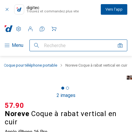
digitec
Vers l'app
Trouvez et commandez plus vite
Paramètres
Compte client
Listes de comparaison
Listes d'envies
Panier
Navigation par catégorie
Menu
Recherche
Coque pour téléphone portable
Noreve Coque à rabat vertical en cuir
2 images
CHF
57.90
Noreve
Coque à rabat vertical en
cuir
Apple iPhone 16 Pro