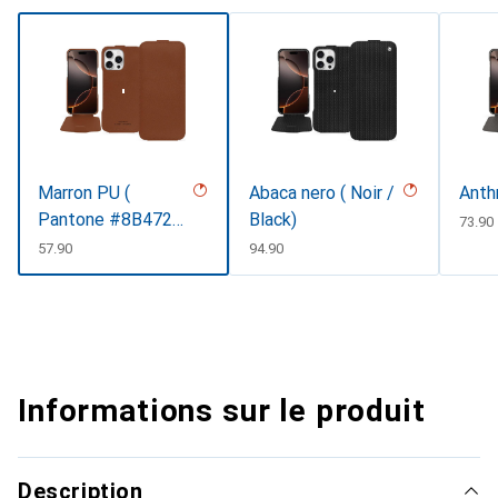
Marron PU (
Abaca nero ( Noir /
Anth
Pantone #8B4720
Black)
CHF
73.90
)
CHF
57.90
CHF
94.90
Informations sur le produit
Description