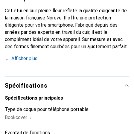
Cet étui en cuir pleine fleur reflète la qualité exigeante de
la maison française Noreve. Il offre une protection
élégante pour votre smartphone. Fabriqué depuis des
années par des experts en travail du cuir, il est le
complément idéal de votre appareil. Sur mesure et avec
des formes finement courbées pour un ajustement parfait.
Un accessoire élégant et le vêtement idéal pour votre
Afficher plus
smartphone. La marque Noreve est reconnue
internationalement pour ses produits de haute qualité et
constitue toujours un excellent choix pour le client
exigeant.
Spécifications
Spécifications principales
Type de coque pour téléphone portable
i
Bookcover
Éventail de fonctions