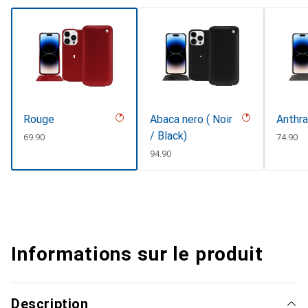
Rouge
Abaca nero ( Noir
Anthra
/ Black)
CHF
69.90
CHF
74.90
CHF
94.90
Informations sur le produit
Description