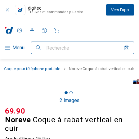
digitec
Vers l'app
Trouvez et commandez plus vite
Paramètres
Compte client
Listes de comparaison
Listes d'envies
Panier
Navigation par catégorie
Menu
Recherche
Coque pour téléphone portable
Noreve Coque à rabat vertical en cuir
2 images
CHF
69.90
Noreve
Coque à rabat vertical en
cuir
Apple iPhone 15 Pro