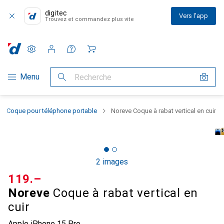
digitec
Vers l'app
Trouvez et commandez plus vite
Paramètres
Compte client
Listes de comparaison
Listes d'envies
Panier
Navigation par catégorie
Menu
Recherche
Coque pour téléphone portable
Noreve Coque à rabat vertical en cuir
2 images
CHF
119.–
Noreve
Coque à rabat vertical en
cuir
Apple iPhone 15 Pro