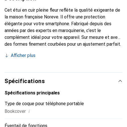
Cet étui en cuir pleine fleur reflète la qualité exigeante de
la maison française Noreve. Il offre une protection
élégante pour votre smartphone. Fabriqué depuis des
années par des experts en maroquinerie, c'est le
complément idéal pour votre appareil. Sur mesure et avec
des formes finement courbées pour un ajustement parfait.
Un accessoire élégant et l'habit idéal pour votre
Afficher plus
smartphone. La marque Noreve est reconnue
internationalement pour ses produits de haute qualité et
constitue toujours un bon choix pour le client exigeant.
Spécifications
Spécifications principales
Type de coque pour téléphone portable
i
Bookcover
Éventail de fonctions