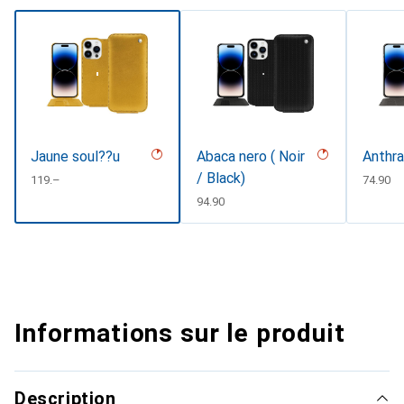
Jaune soul??u
Abaca nero ( Noir
Anthra
/ Black)
CHF
119.–
CHF
74.90
CHF
94.90
Informations sur le produit
Description