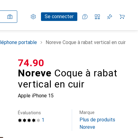
Paramètres
Compte client
Listes de comparaison
Listes d'envies
Panier
Se connecter
léphone portable
Noreve Coque à rabat vertical en cuir
CHF
74.90
Noreve
Coque à rabat
vertical en cuir
Apple iPhone 15
Marque
Évaluations
Plus de produits
1
Noreve