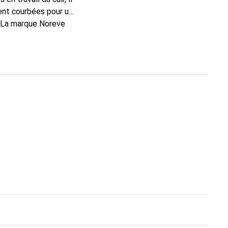
ent courbées pour un
. La marque Noreve
on choix pour le