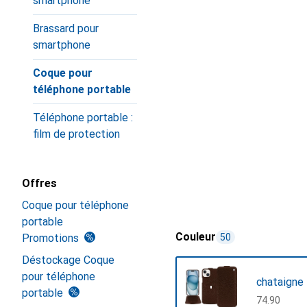
smartphone
Brassard pour
smartphone
Coque pour
téléphone portable
Téléphone portable :
film de protection
Offres
Coque pour téléphone
portable
Couleur
Promotions
50
Déstockage Coque
pour téléphone
chataigne
portable
CHF
74.90