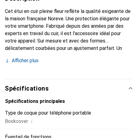
Cet étui en cuir pleine fleur reflète la qualité exigeante de
la maison française Noreve. Une protection élégante pour
votre smartphone. Fabriqué depuis des années par des
experts en travail du cuir, il est l'accessoire idéal pour
votre appareil. Sur mesure et avec des formes
délicatement courbées pour un ajustement parfait. Un
accessoire élégant et le vêtement idéal pour votre
Afficher plus
smartphone. La marque Noreve est reconnue
internationalement pour ses produits de haute qualité et
est toujours un excellent choix pour le client exigeant.
Spécifications
Spécifications principales
Type de coque pour téléphone portable
i
Bookcover
Éventail de fonctions