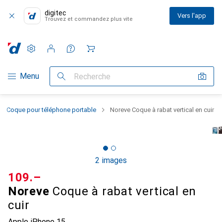
digitec
Vers l'app
Trouvez et commandez plus vite
Paramètres
Compte client
Listes de comparaison
Listes d'envies
Panier
Navigation par catégorie
Menu
Recherche
Coque pour téléphone portable
Noreve Coque à rabat vertical en cuir
2 images
CHF
109.–
Noreve
Coque à rabat vertical en
cuir
Apple iPhone 15