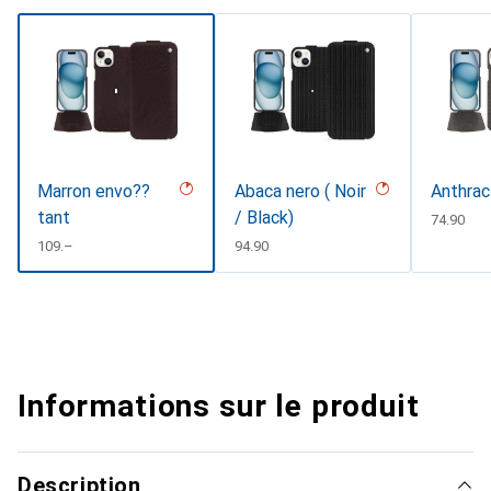
Marron envo??
Abaca nero ( Noir
Anthrac
tant
/ Black)
CHF
74.90
CHF
109.–
CHF
94.90
Informations sur le produit
Description