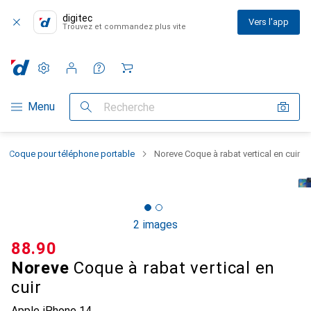
digitec
Vers l'app
Trouvez et commandez plus vite
Paramètres
Compte client
Listes de comparaison
Listes d'envies
Panier
Navigation par catégorie
Menu
Recherche
Coque pour téléphone portable
Noreve Coque à rabat vertical en cuir
2 images
CHF
88.90
Noreve
Coque à rabat vertical en
cuir
Apple iPhone 14