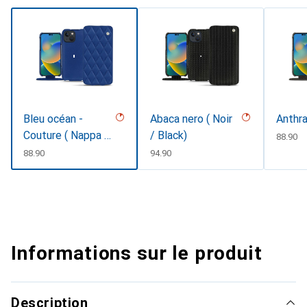
Bleu océan -
Abaca nero ( Noir
Anthra
Couture ( Nappa -
/ Black)
CHF
88.90
Pantone
CHF
88.90
CHF
94.90
#15458a)
Informations sur le produit
Description