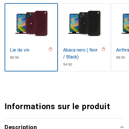
Lie de vin
Abaca nero ( Noir
Anthra
/ Black)
CHF
88.90
CHF
88.90
CHF
94.90
Informations sur le produit
Description