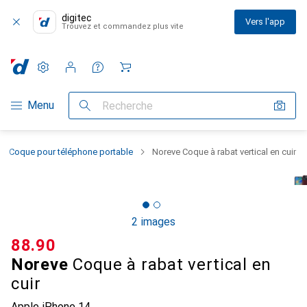
digitec
Vers l'app
Trouvez et commandez plus vite
Paramètres
Compte client
Listes de comparaison
Listes d'envies
Panier
Navigation par catégorie
Menu
Recherche
Coque pour téléphone portable
Noreve Coque à rabat vertical en cuir
2 images
CHF
88.90
Noreve
Coque à rabat vertical en
cuir
Apple iPhone 14